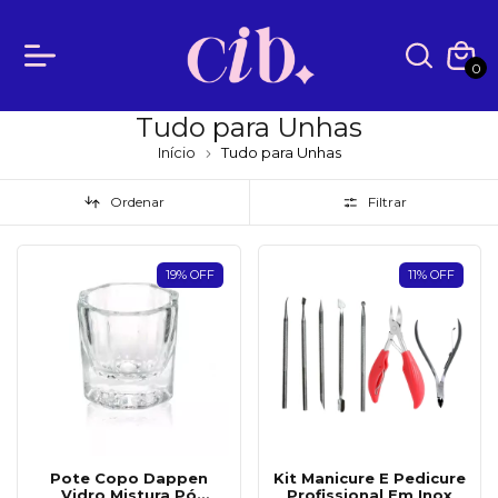
0
Tudo para Unhas
Início
Tudo para Unhas
Ordenar
Filtrar
19
%
OFF
11
%
OFF
Pote Copo Dappen
Kit Manicure E Pedicure
Vidro Mistura Pó
Profissional Em Inox