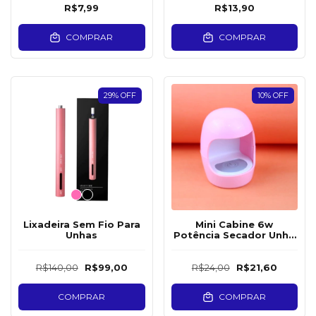
R$7,99
R$13,90
COMPRAR
COMPRAR
29
%
OFF
10
%
OFF
Lixadeira Sem Fio Para
Mini Cabine 6w
Unhas
Potência Secador Unha
Led Uv Individual
R$140,00
R$99,00
R$24,00
R$21,60
COMPRAR
COMPRAR