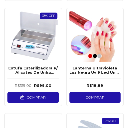
38
%
OFF
Estufa Esterilizadora P/
Lanterna Ultravioleta
Alicates De Unha
Luz Negra Uv 9 Led Unha
Manicure Mega Bell
Gel
R$159,00
R$99,00
R$18,89
COMPRAR
COMPRAR
12
%
OFF