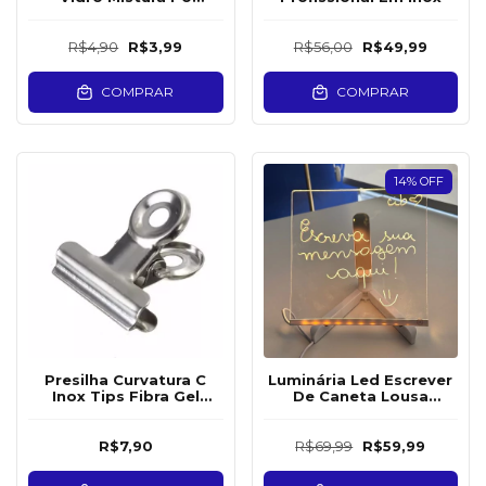
Liquido Monomer Henna
R$4,90
R$3,99
R$56,00
R$49,99
COMPRAR
COMPRAR
14
%
OFF
Presilha Curvatura C
Luminária Led Escrever
Inox Tips Fibra Gel
De Caneta Lousa
Porcelana 6 Unid
Quadro Mesa
Anotações
R$7,90
R$69,99
R$59,99