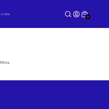
e Grátis
0
ltros.